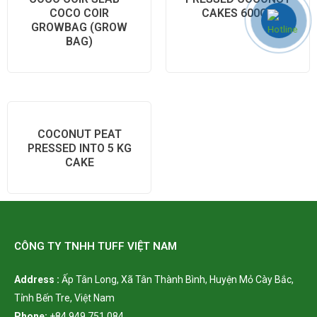
COCO COIR
CAKES 600GR
GROWBAG (GROW
BAG)
COCONUT PEAT
PRESSED INTO 5 KG
CAKE
CÔNG TY TNHH TUFF VIỆT NAM
Address :
Ấp Tân Long,
Xã Tân Thành Bình, Huyện Mỏ Cày Bắc,
Tỉnh Bến Tre, Việt Nam
Phone:
+84 949 751 084