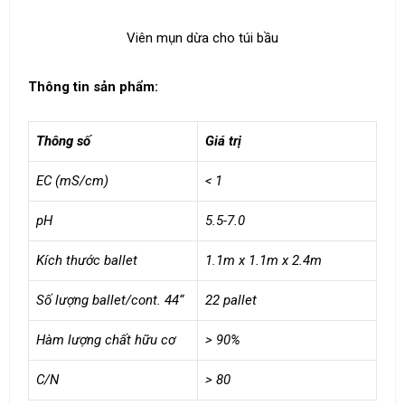
Viên mụn dừa cho túi bầu
Thông tin sản phẩm:
Thông số
Giá trị
EC (mS/cm)
< 1
pH
5.5-7.0
Kích thước ballet
1.1m x 1.1m x 2.4m
Số lượng ballet/cont. 44“
22 pallet
Hàm lượng chất hữu cơ
> 90%
C/N
> 80