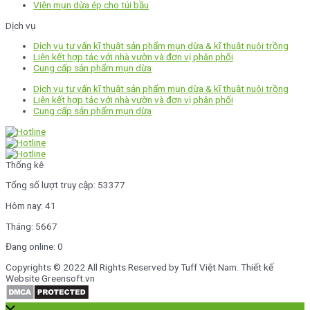
Viên mụn dừa ép cho túi bầu
Dịch vụ
Dịch vụ tư vấn kĩ thuật sản phẩm mụn dừa & kĩ thuật nuôi trồng
Liên kết hợp tác với nhà vườn và đơn vị phân phối
Cung cấp sản phẩm mụn dừa
Dịch vụ tư vấn kĩ thuật sản phẩm mụn dừa & kĩ thuật nuôi trồng
Liên kết hợp tác với nhà vườn và đơn vị phân phối
Cung cấp sản phẩm mụn dừa
Thống kê
Tổng số lượt truy cập: 53377
Hôm nay: 41
Tháng: 5667
Đang online: 0
Copyrights © 2022 All Rights Reserved by Tuff Việt Nam. Thiết kế
Website Greensoft.vn
Scroll