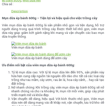
ép bánh 600g
,
Mụn dừa nén
Chia sẻ :
Description
Mụn dừa ép bánh 600g – Tiện lợi và hiệu quả cho việc trồng cây
Viên mụn dừa ép bánh 600g là sản phẩm nhỏ gọn và tiện dụng, hỗ trợ
người dùng trong quá trình trồng cây. Được thiết kế nhỏ gọn, viên mụn
dừa này giúp giảm bớt gánh nặng khi mang và vận chuyển các bao mụn
dừa truyền thống.
Viên mụn dừa ép bánh
Viên mụn dừa ép bánh dùng để ươm cây
Ưu điểm nổi bật của viên mụn dừa ép bánh 600g:
Tỷ lệ mụn dừa cao: Với tỷ lệ mụn dừa lên đến 95%, sản phẩm này
hứa hẹn cung cấp nguồn tài nguyên dồi dào cho tất cả các loại cây
trồng như rau mầm, cây ươm, rau ăn lá, hoa-cây cảnh,… hay cải tạo
đất trồng.
Nở nhanh chóng: Khi trồng cây, viên mụn dừa ép bánh 600g sẽ nở
nhanh chóng và cho ra khoảng 9L mụn rời mỗi viên, giúp cây phát
triển mạnh mẽ và khỏe đẹp.
Vận chuyển dễ dàng, hiệu quả: Với kích thước nhỏ gọn, Viên mụn
dừa nén dễ dàng mang vác đi khắp nơi, vận chuyển, lưu trữ kho dễ