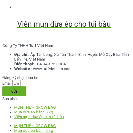
Viên mụn dừa ép cho túi bầu
Công Ty TNHH Tuff Việt Nam
Địa chỉ :
Ấp Tân Long,
Xã Tân Thành Bình, Huyện Mỏ Cày Bắc, Tỉnh
Bến Tre, Việt Nam
Điện thoại:
+84 949 751 084
Website :
www.tuffvietnam.com
Đăng ký nhận bản tin
Email
Gửi
Sản phẩm
MỤN THẺ – GROW BAG
Mụn dừa ép bánh 5 kg
Viên mụn dừa ép cho túi bầu
MỤN THẺ – GROW BAG
Mụn dừa ép bánh 5 kg