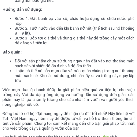
dàng hơn bao giờ hết.
Hướng dẫn sử dụng:
Bước 1: Đặt bánh ép vào xô, chậu hoặc dụng cụ chứa nước phù
hợp.
Bước 2: Tưới nước vào đến khi bánh nở hết (thể tích sau nở khoảng
8 – 9 lít).
Bước 3: Bóp tơi giá thể và dùng giá thể này để trồng cây một cách
dễ dàng và tiện lợi.
Bảo quản:
Đối với sản phẩm chưa sử dụng ngay, nên đặt vào nơi thoáng mát,
sạch sẽ với nhiệt độ ổn định và độ ẩm thấp.
Hoặc có thể nở sẵn mụn dừa và bảo quản chúng trong nơi thoáng
mát, sạch sẽ. Khi cần sử dụng, chỉ cần lấy ra và trồng cây ngay lập
tức.
Viên mụn dừa ép bánh 600g là giải pháp hiệu quả và tiện lợi cho việc
trồng cây. Với đa dạng ứng dụng và hướng dẫn sử dụng đơn giản, sản
phẩm này là lựa chọn lý tưởng cho các nhà làm vườn và người yêu thích
nông nghiệp hữu cơ.
Đừng bỏ lỡ cơ hội đặt hàng ngay để nhận ưu đãi tốt nhất! Hãy liên hệ với
Tuff Việt Nam ngay hôm nay để được tư vấn và hỗ trợ thêm thông tin chi
tiết về sản phẩm. Chúng tôi cam kết mang đến cho bạn giải pháp tốt nhất
cho việc trồng cây và quản lý vườn của bạn.