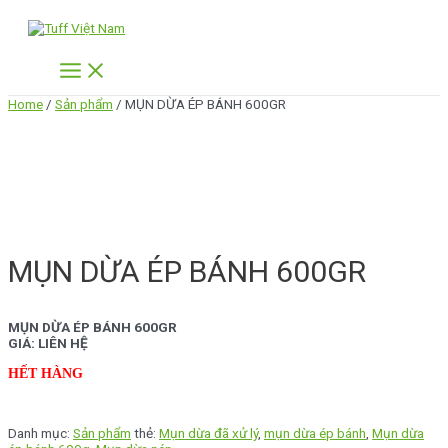
Skip
to
content
Main
Menu
Home
/
Sản phẩm
/ MỤN DỪA ÉP BÁNH 600GR
MỤN DỪA ÉP BÁNH 600GR
MỤN DỪA ÉP BÁNH 600GR
GIÁ: LIÊN HỆ
HẾT HÀNG
Danh mục:
Sản phẩm
thẻ:
Mụn dừa đã xử lý
,
mụn dừa ép bánh
,
Mụn dừa