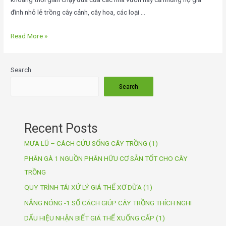
đình nhỏ lẻ trồng cây cảnh, cây hoa, các loại …
Read More »
Search
Search
Recent Posts
MƯA LŨ – CÁCH CỨU SỐNG CÂY TRỒNG (1)
PHÂN GÀ 1 NGUỒN PHÂN HỮU CƠ SẴN TỐT CHO CÂY
TRỒNG
QUY TRÌNH TÁI XỬ LÝ GIÁ THỂ XƠ DỪA (1)
NẮNG NÓNG -1 SỐ CÁCH GIÚP CÂY TRỒNG THÍCH NGHI
DẤU HIỆU NHẬN BIẾT GIÁ THỂ XUỐNG CẤP (1)