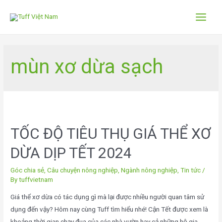
mùn xơ dừa sạch
TỐC ĐỘ TIÊU THỤ GIÁ THỂ XƠ
DỪA DỊP TẾT 2024
Góc chia sẻ
,
Câu chuyện nông nghiệp
,
Ngành nông nghiệp
,
Tin tức
/
By
tuffvietnam
Giá thể xơ dừa có tác dụng gì mà lại được nhiều người quan tâm sử
dụng đến vậy? Hôm nay cùng Tuff tìm hiểu nhé! Cận Tết được xem là
khoảng thời gian chạy đua của các nhà vườn hay cả những hộ gia