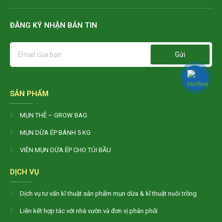
ĐĂNG KÝ NHẬN BẢN TIN
Gửi
SẢN PHẨM
MỤN THẺ – GROW BAG
MỤN DỪA ÉP BÁNH 5 KG
VIÊN MỤN DỪA ÉP CHO TÚI BẦU
DỊCH VỤ
Dịch vụ tư vấn kĩ thuật sản phẩm mụn dừa & kĩ thuật nuôi trồng
Liên kết hợp tác với nhà vườn và đơn vị phân phối