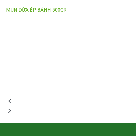
MÙN DỪA ÉP BÁNH 500GR
CO