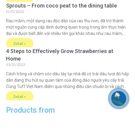
Sprouts – From coco peat to the dining table
11/10/2023
Rau mầm, một dạng rau độc đáo của rau thu non, đã trở thành
một nguồn cung cấp dinh dưỡng quan trọng trong ẩm thực hiện
đại và được biết đến với nhiều tên gọi khác nhau như rau mầm,
microgreens, hoặc baby greens. Chúng không chỉ là một phần
Detail »
của một bữa ăn ngon
4 Steps to Effectively Grow Strawberries at
Home
03/10/2023
Cách trồng và chăm sóc dâu tây tại nhà để có trái dâu tươi đỏ hấp
dẫn đang thu hút sự quan tâm của đông đảo người yêu cây trái.
Cùng Tuff Việt Nam điểm qua những điều cần chuẩn bị và cách
trồng, chăm sóc dâu tây tại nhà để thu được những quả
Detail »
Products from