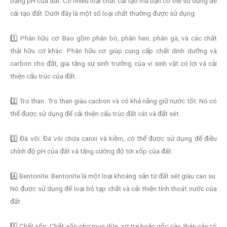
bằng pH của đất. Có nhiều loại chất cải tạo mà bạn có thể sử dụng để
cải tạo đất. Dưới đây là một số loại chất thường được sử dụng:
1️⃣ Phân hữu cơ: Bao gồm phân bò, phân heo, phân gà, và các chất
thải hữu cơ khác. Phân hữu cơ giúp cung cấp chất dinh dưỡng và
carbon cho đất, gia tăng sự sinh trưởng của vi sinh vật có lợi và cải
thiện cấu trúc của đất.
2️⃣ Tro than: Tro than giàu cacbon và có khả năng giữ nước tốt. Nó có
thể được sử dụng để cải thiện cấu trúc đất cát và đất sét.
3️⃣ Đá vôi: Đá vôi chứa canxi và kiềm, có thể được sử dụng để điều
chỉnh độ pH của đất và tăng cường độ tơi xốp của đất.
4️⃣ Bentonite: Bentonite là một loại khoáng sản từ đất sét giàu cao su.
Nó được sử dụng để loại bỏ tạp chất và cải thiện tính thoát nước của
đất.
5️⃣ Chất xốp: Chất xốp như mụn dừa, xơ tre hoặc gốc cây, thân cây có