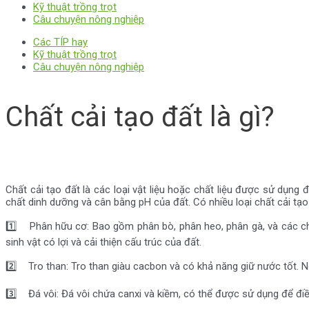
Kỹ thuật trồng trọt
Câu chuyện nông nghiệp
Các TÍP hay
Kỹ thuật trồng trọt
Câu chuyện nông nghiệp
Chất cải tạo đất là gì?
Chất cải tạo đất là các loại vật liệu hoặc chất liệu được sử dụn
chất dinh dưỡng và cân bằng pH của đất. Có nhiều loại chất cải tạ
1️⃣ Phân hữu cơ: Bao gồm phân bò, phân heo, phân gà, và các chấ
sinh vật có lợi và cải thiện cấu trúc của đất.
2️⃣ Tro than: Tro than giàu cacbon và có khả năng giữ nước tốt. Nó
3️⃣ Đá vôi: Đá vôi chứa canxi và kiềm, có thể được sử dụng để đi