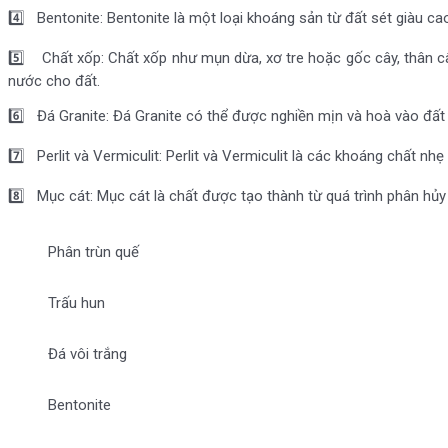
4️⃣ Bentonite: Bentonite là một loại khoáng sản từ đất sét giàu ca
5️⃣ Chất xốp: Chất xốp như mụn dừa, xơ tre hoặc gốc cây, thân câ
nước cho đất.
6️⃣ Đá Granite: Đá Granite có thể được nghiền mịn và hoà vào đất 
7️⃣ Perlit và Vermiculit: Perlit và Vermiculit là các khoáng chất 
8️⃣ Mục cát: Mục cát là chất được tạo thành từ quá trình phân hủy 
Phân trùn quế
Trấu hun
Đá vôi trắng
Bentonite