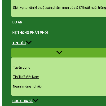
Dịch vụ tư vấn kĩ thuật sản phẩm mụn dừa & kĩ thuật nuôi trồng
DỰ ÁN
HỆ THỐNG PHÂN PHỐI
TIN TỨC
Menu
Toggle
Tuyển dụng
Tin Tuff Việt Nam
Ngành nông nghiệp
GÓC CHIA SẺ