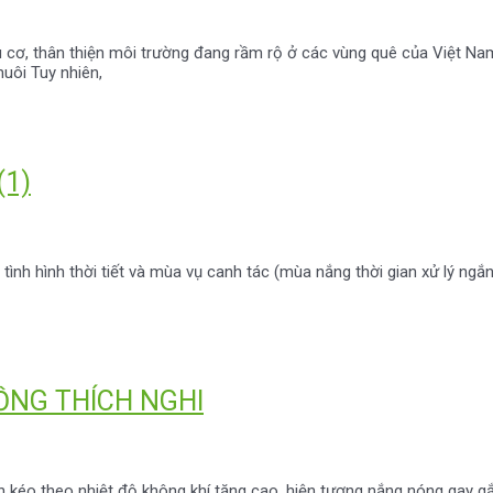
 cơ, thân thiện môi trường đang rầm rộ ở các vùng quê của Việt Na
nuôi Tuy nhiên,
(1)
tình hình thời tiết và mùa vụ canh tác (mùa nắng thời gian xử lý ngắn
ỒNG THÍCH NGHI
 kéo theo nhiệt độ không khí tăng cao, hiện tượng nắng nóng gay gắ