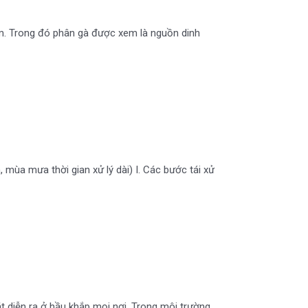
m. Trong đó phân gà được xem là nguồn dinh
, mùa mưa thời gian xử lý dài) I. Các bước tái xử
t diễn ra ở hầu khắp mọi nơi. Trong môi trường