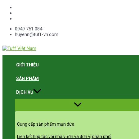
Skip
to
content
0949 751 084
huyenn@tuff-vn.com
GIỚI THIỆU
SẢN PHẨM
DỊCH VỤ
Menu
Toggle
Cung cấp sản phẩm mụn dừa
Liên kết hợp tác với nhà vườn và đơn vị phân phối