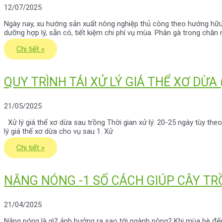
12/07/2025
Ngày nay, xu hướng sản xuất nông nghiệp thủ công theo hướng hữu
dưỡng hợp lý, sẵn có, tiết kiệm chi phí vụ mùa. Phân gà trong chăn 
Chi tiết »
QUY TRÌNH TÁI XỬ LÝ GIÁ THỂ XƠ DỪA 
21/05/2025
Xử lý giá thể xơ dừa sau trồng Thời gian xử lý: 20-25 ngày tùy theo 
lý giá thể xơ dừa cho vụ sau 1. Xử
Chi tiết »
NẮNG NÓNG -1 SỐ CÁCH GIÚP CÂY TR
21/04/2025
Nắng nóng là gì? ảnh hưởng ra sao tới ngành nông? Khi mùa hè đến