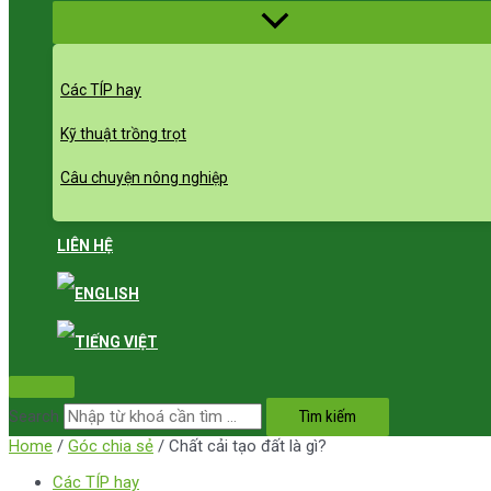
Menu
Toggle
Các TÍP hay
Kỹ thuật trồng trọt
Câu chuyện nông nghiệp
LIÊN HỆ
Search
Tìm kiếm
Home
/
Góc chia sẻ
/ Chất cải tạo đất là gì?
Các TÍP hay