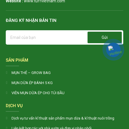
Website :
www.tuffvietnam.com
ĐĂNG KÝ NHẬN BẢN TIN
Gửi
SẢN PHẨM
MỤN THẺ – GROW BAG
MỤN DỪA ÉP BÁNH 5 KG
VIÊN MỤN DỪA ÉP CHO TÚI BẦU
DỊCH VỤ
Dịch vụ tư vấn kĩ thuật sản phẩm mụn dừa & kĩ thuật nuôi trồng
Liên kết hợp tác với nhà vườn và đơn vị phân phối