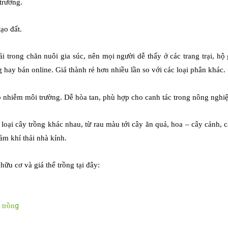
 trưởng.
tạo đất.
ải trong chăn nuôi gia súc, nên mọi người dễ thấy ở các trang trại, 
g hay bán online. Giá thành rẻ hơn nhiều lần so với các loại phân khác.
ô nhiễm môi trường. Dễ hòa tan, phù hợp cho canh tác trong nông nghiệ
loại cây trồng khác nhau, từ rau màu tới cây ăn quả, hoa – cây cảnh, c
ảm khí thải nhà kính.
ữu cơ và giá thể trồng tại đây:
g
 trồn