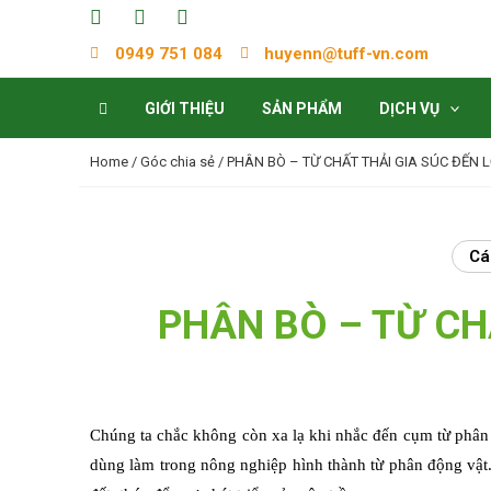
0949 751 084
huyenn@tuff-vn.com
GIỚI THIỆU
SẢN PHẨM
DỊCH VỤ
Home
/
Góc chia sẻ
/ PHÂN BÒ – TỪ CHẤT THẢI GIA SÚC ĐẾN L
Cá
PHÂN BÒ – TỪ CHẤ
Chúng ta chắc không còn xa lạ khi nhắc đến cụm từ phân
dùng làm trong nông nghiệp hình thành từ phân động vật.