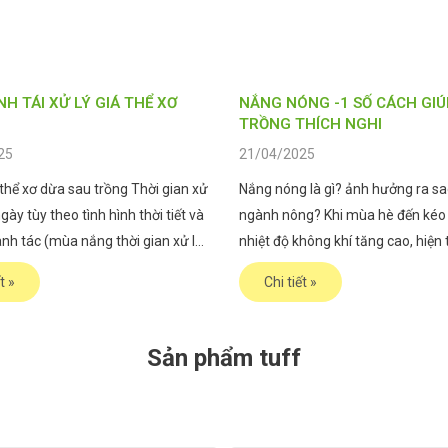
NH TÁI XỬ LÝ GIÁ THỂ XƠ
NẮNG NÓNG -1 SỐ CÁCH GIÚ
TRỒNG THÍCH NGHI
25
21/04/2025
thể xơ dừa sau trồng Thời gian xử
Nắng nóng là gì? ảnh hưởng ra sa
ngày tùy theo tình hình thời tiết và
ngành nông? Khi mùa hè đến kéo
nh tác (mùa nắng thời gian xử lý
nhiệt độ không khí tăng cao, hiện
mưa thời gian xử lý dài) I. Các
nắng nóng gay gắt diễn ra ở hầu 
t »
Chi tiết »
ử lý giá thể xơ dừa cho vụ sau 1.
nơi. Trong môi trường trồng cây c
hưởng nghiêm trọng bởi kiểu khí 
nghiệt này. Vậy
Sản phẩm tuff