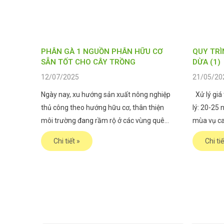
PHÂN GÀ 1 NGUỒN PHÂN HỮU CƠ
QUY TRÌ
SẴN TỐT CHO CÂY TRỒNG
DỪA (1)
12/07/2025
21/05/20
Ngày nay, xu hướng sản xuất nông nghiệp
Xử lý giá 
thủ công theo hướng hữu cơ, thân thiện
lý: 20-25 
môi trường đang rầm rộ ở các vùng quê
mùa vụ ca
của Việt Nam. Trong đó phân gà được xem
ngắn, mùa 
Chi tiết »
Chi tiế
là nguồn dinh dưỡng hợp lý, sẵn có, tiết
bước tái x
kiệm chi phí vụ mùa. Phân gà trong chăn
Xử
nuôi Tuy nhiên,