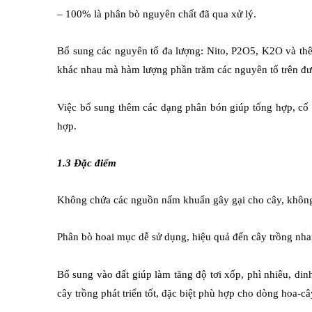
– 100% là phân bò nguyên chất đã qua xử lý.
Bổ sung các nguyên tố đa lượng: Nito, P2O5, K2O và thê
khác nhau mà hàm lượng phần trăm các nguyên tố trên đ
Việc bổ sung thêm các dạng phân bón giúp tổng hợp, cố đ
hợp.
1.3 Đặc điểm
Không chứa các nguồn nấm khuẩn gây gại cho cây, không c
Phân bò hoai mục dễ sử dụng, hiệu quả đến cây trồng nha
Bổ sung vào đất giúp làm tăng độ tơi xốp, phì nhiêu, di
cây trồng phát triển tốt, đặc biệt phù hợp cho dòng hoa-câ