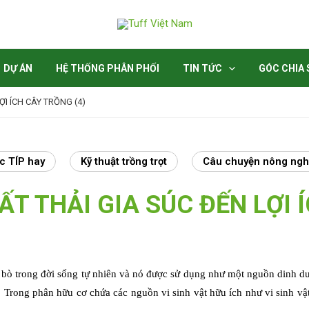
DỰ ÁN
HỆ THỐNG PHÂN PHỐI
TIN TỨC
GÓC CHIA 
ỢI ÍCH CÂY TRỒNG (4)
c TÍP hay
Kỹ thuật trồng trọt
Câu chuyện nông ngh
T THẢI GIA SÚC ĐẾN LỢI 
 bò trong đời sống tự nhiên và nó được sử dụng như một nguồn dinh 
 Trong phân hữu cơ chứa các nguồn vi sinh vật hữu ích như vi sinh vậ