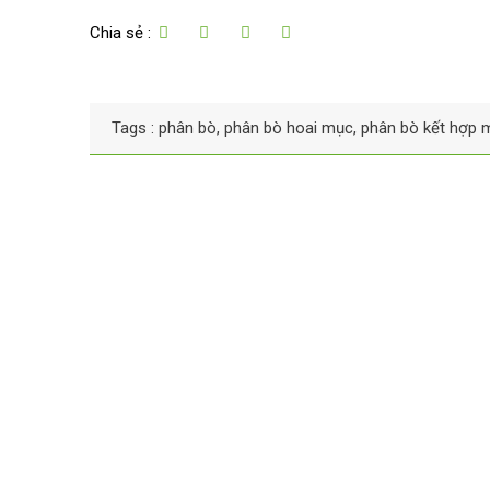
Chia sẻ :
Tags :
phân bò
,
phân bò hoai mục
,
phân bò kết hợp 