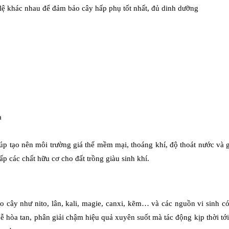
ỷ lệ khác nhau để đảm bảo cây hấp phụ tốt nhất, đủ dinh dưỡng
a
iúp tạo nên môi trường giá thể mềm mại, thoáng khí, độ thoát nước và 
cấp các chất hữu cơ cho đất trồng giàu sinh khí.
 cây như nito, lân, kali, magie, canxi, kẽm… và các nguồn vi sinh có 
 hòa tan, phân giải chậm hiệu quả xuyên suốt mà tác động kịp thời tới 