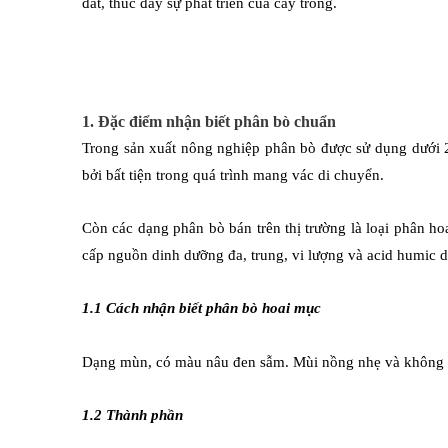
đất, thúc đẩy sự phát triển của cây trồng.
1. Đặc điểm nhận biết phân bò chuẩn
Trong sản xuất nông nghiệp phân bò được sử dụng dưới 
bởi bất tiện trong quá trình mang vác di chuyển.
Còn các dạng phân bò bán trên thị trường là loại phân h
cấp nguồn dinh dưỡng đa, trung, vi lượng và acid humic dồi
1.1 Cách nhận biết phân bò hoai mục
Dạng mùn, có màu nâu đen sẫm.
Mùi nồng nhẹ và không l
1.2 Thành phần