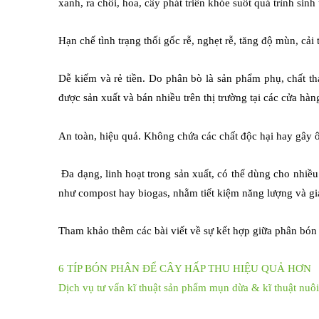
xanh, ra chồi, hoa, cây phát triển khỏe suốt quá trình sinh
Hạn chế tình trạng thối gốc rễ, nghẹt rễ, tăng độ mùn, cải 
Dễ kiếm và rẻ tiền. Do phân bò là sản phẩm phụ, chất th
được sản xuất và bán nhiều trên thị trường tại các cửa hàn
An toàn, hiệu quả. Không chứa các chất độc hại hay gây 
Đa dạng, linh hoạt trong sản xuất, có thể dùng cho nhiều 
như compost hay biogas, nhằm tiết kiệm năng lượng và gi
Tham khảo thêm các bài viết về sự kết hợp giữa phân bón h
6 TÍP BÓN PHÂN ĐỂ CÂY HẤP THU HIỆU QUẢ HƠN
Dịch vụ tư vấn kĩ thuật sản phẩm mụn dừa & kĩ thuật nuôi