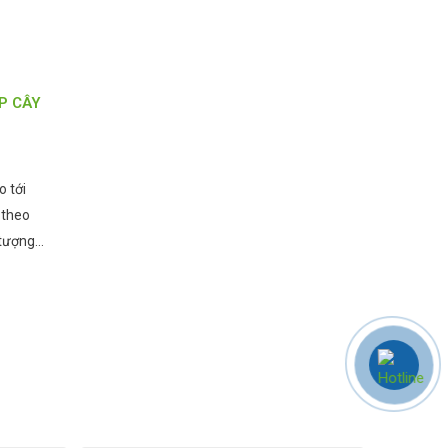
P CÂY
o tới
 theo
 tượng
khắp mọi
ũng bị ảnh
hậu khắc